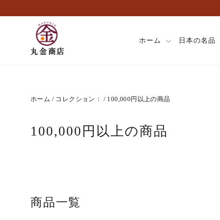
ス
キ
ッ
プ
ホーム
日本の名品
し
て
コ
ン
テ
ホーム
/
コレクション：
/
100,000円以上の商品
ン
ツ
に
100,000円以上の商品
移
動
す
る
商品一覧