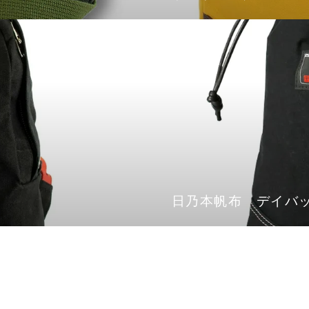
日乃本帆布 デイバ