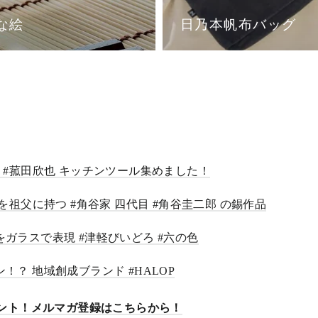
な絵
日乃本帆布バッグ
の達人 #菰田欣也 キッチンツール集めました！
国宝 を祖父に持つ #角谷家 四代目 #角谷圭二郎 の錫作品
自然をガラスで表現 #津軽びいどろ #六の色
バン！？ 地域創成ブランド #HALOP
ゼント！メルマガ登録はこちらから！