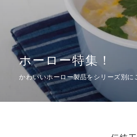
ド
イ
ン
ジ
ャ
パ
津軽びいどろ【盃1
ン
毎日使いたくなる、あなただけの特別
商
品
を
お
届
け