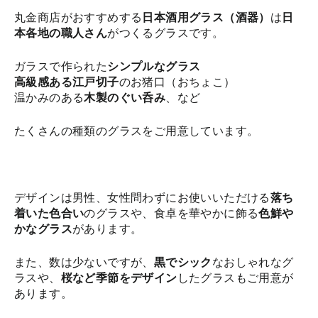
え
丸金商店がおすすめする
日本酒用グラス（酒器）
は
日
本各地の職人さん
がつくるグラスです。
ガラスで作られた
シンプルなグラス
高級感ある江戸切子
のお猪口（おちょこ）
温かみのある
木製のぐい呑み
、など
たくさんの種類のグラスをご用意しています。
デザインは男性、女性問わずにお使いいただける
落ち
着いた色合い
のグラスや、食卓を華やかに飾る
色鮮や
かなグラス
があります。
また、数は少ないですが、
黒でシック
なおしゃれなグ
ラスや、
桜など季節をデザイン
したグラスもご用意が
あります。