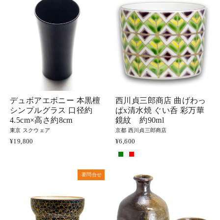
デュボアエボニー 本黒檀
西川貞三郎商店 曲げわっ
シンプルグラス 口径約
ぱx清水焼 ぐい呑 彩万華
4.5cm×高さ約8cm
鏡紋 約90ml
東京 スクウェア
京都 西川貞三郎商店
¥19,800
¥6,600
要問合せ