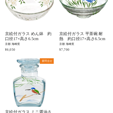
京絵付ガラス めん鉢 約
京絵付ガラス 平茶碗 耐
口径17×高さ6.5cm
熱 約口径17×高さ6.5cm
京都 海峰窯
京都 海峰窯
¥6,050
¥7,700
要問合せ
京絵付ガラス ミニ醤油さ