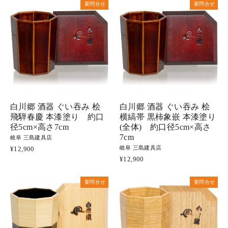
要問合せ
要問合せ
白川郷 酒器 ぐい吞み 桧
白川郷 酒器 ぐい吞み 桧
飛騨春慶 本漆塗り 約口
横縞帯 黒柿象嵌 本漆塗り
径5cm×高さ7cm
(全体) 約口径5cm×高さ
7cm
岐阜 三島建具店
岐阜 三島建具店
¥12,900
¥12,900
要問合せ
要問合せ