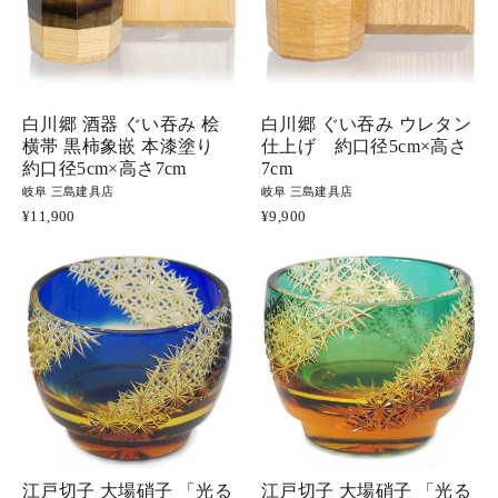
白川郷 酒器 ぐい吞み 桧
白川郷 ぐい吞み ウレタン
横帯 黒柿象嵌 本漆塗り
仕上げ 約口径5cm×高さ
約口径5cm×高さ7cm
7cm
岐阜 三島建具店
岐阜 三島建具店
¥11,900
¥9,900
江戸切子 大場硝子 「光る
江戸切子 大場硝子 「光る