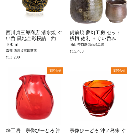
西川貞三郎商店 清水焼 ぐ
備前焼 夢幻工房 セット
い呑 黒地金彩桜詰 約
桟切 徳利 ＋ぐい呑み
100ml
岡山 夢幻庵備前焼工房
京都 西川貞三郎商店
¥15,400
¥13,200
要問合せ
要問合せ
粋工房 宗像びーどろ 沖
宗像びーどろ 沖ノ島朱 ぐ