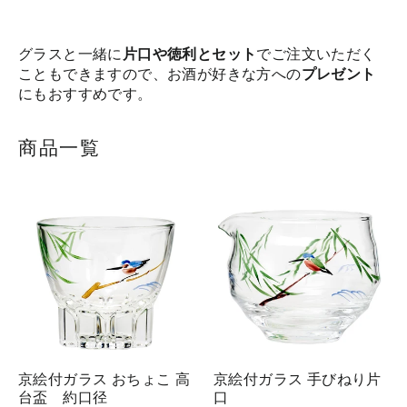
グラスと一緒に
片口や徳利とセット
でご注文いただく
こともできますので、お酒が好きな方への
プレゼント
にもおすすめです。
商品一覧
京絵付ガラス おちょこ 高
京絵付ガラス 手びねり片
台盃 約口径
口