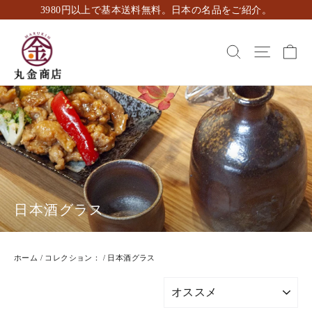
ス
3980円以上で基本送料無料。日本の名品をご紹介。
キ
ッ
カ
検索
ナビゲ
プ
し
て
コ
ン
テ
ン
ツ
に
移
動
日本酒グラス
す
る
ホーム
/
コレクション：
/
日本酒グラス
並
び
替