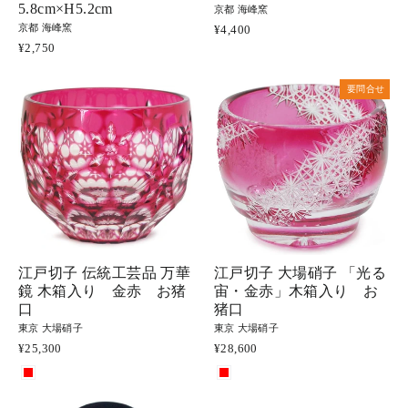
5.8cm×H5.2cm
京都 海峰窯
京都 海峰窯
¥4,400
¥2,750
要問合せ
江戸切子 伝統工芸品 万華
江戸切子 大場硝子 「光る
鏡 木箱入り 金赤 お猪
宙・金赤」木箱入り お
口
猪口
東京 大場硝子
東京 大場硝子
¥25,300
¥28,600