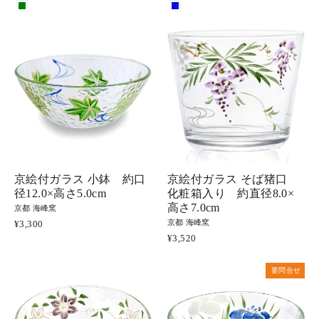
京絵付ガラス 小鉢 約口
京絵付ガラス そば猪口
径12.0×高さ5.0cm
化粧箱入り 約直径8.0×
高さ7.0cm
京都 海峰窯
京都 海峰窯
¥3,300
¥3,520
要問合せ