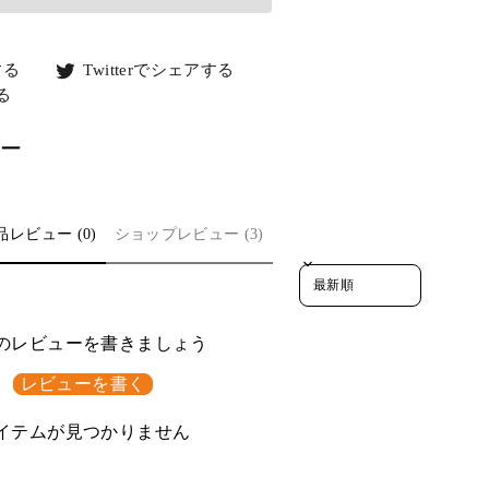
Facebook
Twitter
する
Twitterでシェアする
で
で
Pinterest
する
シ
シ
で
ェ
ェ
シ
ー
ア
ア
ェ
す
す
ア
る
る
す
る
品レビュー (0)
ショップレビュー (3)
Sort reviews by
のレビューを書きましょう
レビューを書く
イテムが見つかりません