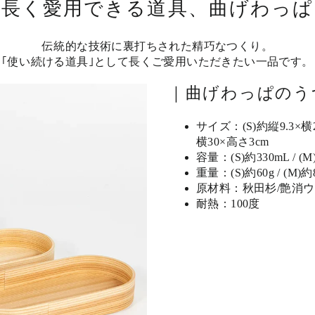
長く愛用できる道具、曲げわっぱ
伝統的な技術に裏打ちされた精巧なつくり。
｢使い続ける道具｣として長くご愛用いただきたい一品です。
｜曲げわっぱのうつ
サイズ：(S)約縦9.3×横20
横30×高さ3cm
容量：(S)約330mL / (M)
重量：(S)約60g / (M)約8
原材料：秋田杉/艶消
耐熱：100度