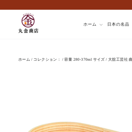
ス
キ
ッ
プ
ホーム
日本の名品
し
て
コ
ン
テ
ホーム
/
コレクション：
/
容量 280-370ml サイズ
/
大舘工芸社 曲げ
ン
ツ
に
移
動
す
る