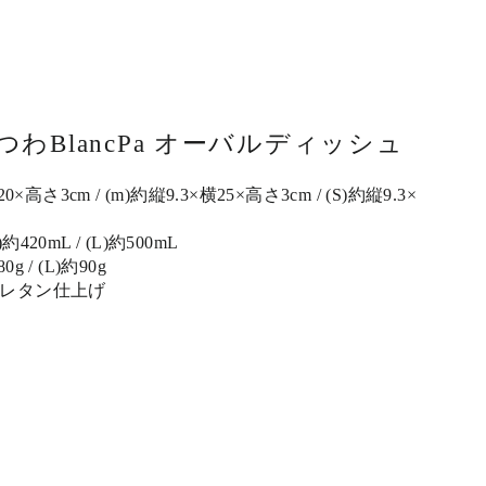
わBlancPa オーバルディッシュ
×高さ3cm / (m)約縦9.3×横25×高さ3cm / (S)約縦9.3×
約420mL / (L)約500mL
0g / (L)約90g
ウレタン仕上げ