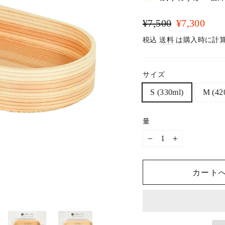
通
セ
¥7,500
¥7,300
常
ー
税込
送料
は購入時に計
価
ル
格
価
格
サイズ
S (330ml)
M (42
量
−
+
カートへ