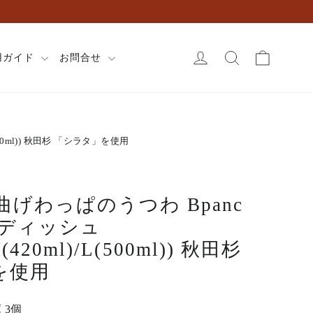
カート
ログイン
検索
用ガイド
お問合せ
500ml)) 秋田杉 「シラタ」を使用
曲げわっぱのうつわ Bpanc
ルディッシュ
M(420ml)/L(500ml)) 秋田杉
を使用
 3個