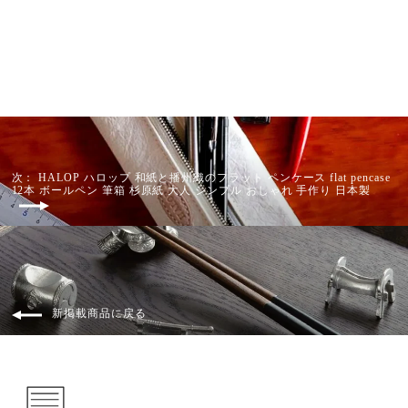
大坂 丸金商店
¥3,410
次： HALOP ハロップ 和紙と播州織のフラット ペンケース flat pencase
12本 ボールペン 筆箱 杉原紙 大人 シンプル おしゃれ 手作り 日本製
新掲載商品に戻る