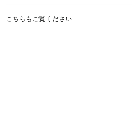
こちらもご覧ください
テーブルクロス 長机用 (ボックス型
用 145×320cm / 無地/ホワイト 白) 撥
水加工 日本製