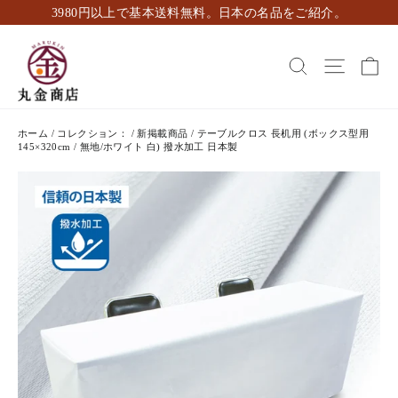
ス
3980円以上で基本送料無料。日本の名品をご紹介。
キ
ッ
カ
検索
ナビゲ
プ
し
て
コ
ホーム
/
コレクション：
/
新掲載商品
/
テーブルクロス 長机用 (ボックス型用
ン
145×320cm / 無地/ホワイト 白) 撥水加工 日本製
テ
ン
ツ
に
移
動
す
る