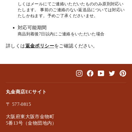
しくはメールにてご連絡いただいたもののみ原則対応い
たします。 事前のご連絡のない返送品については対応い
たしかねます。予めご了承くださいませ。
対応可能期間
商品到着後7日以内にご連絡をいただいた場合
詳しくは
返金ポリシー
をご確認ください。
Instagram
Facebook
YouTube
Twitter
Pin
丸金商店ECサイト
〒 577-0815
大阪府東大阪市金物町
5番13号（金物団地内）