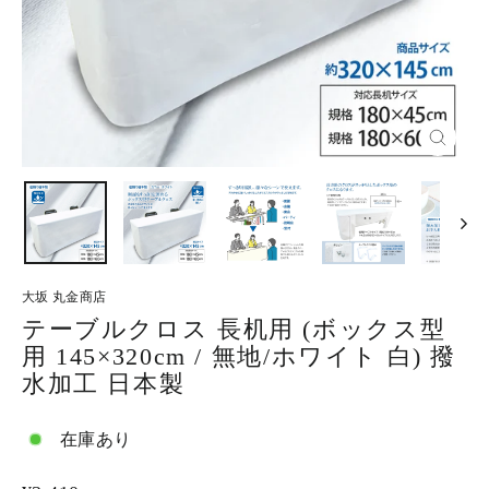
閉
じ
る
大坂 丸金商店
テーブルクロス 長机用 (ボックス型
用 145×320cm / 無地/ホワイト 白) 撥
水加工 日本製
在庫あり