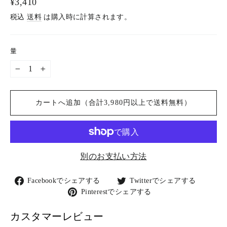
通
¥3,410
常
税込
送料
は購入時に計算されます。
価
格
量
−
+
カートへ追加（合計3,980円以上で送料無料）
別のお支払い方法
Facebook
Twitter
Facebookでシェアする
Twitterでシェアする
で
で
Pinterest
Pinterestでシェアする
シ
シ
で
ェ
ェ
シ
カスタマーレビュー
ア
ア
ェ