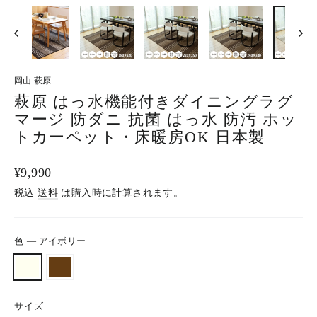
る
岡山 萩原
萩原 はっ水機能付きダイニングラグ
マージ 防ダニ 抗菌 はっ水 防汚 ホッ
トカーペット・床暖房OK 日本製
通
¥9,990
常
税込
送料
は購入時に計算されます。
価
格
色
—
アイボリー
サイズ