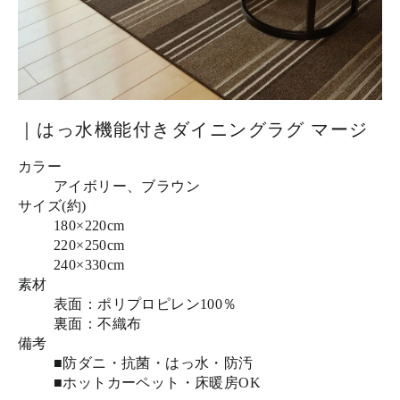
｜はっ水機能付きダイニングラグ マージ
カラー
アイボリー、ブラウン
サイズ(約)
180×220cm
220×250cm
240×330cm
素材
表面：ポリプロピレン100％
裏面：不織布
備考
■防ダニ・抗菌・はっ水・防汚
■ホットカーペット・床暖房OK