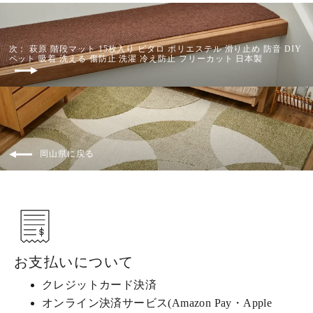
次： 萩原 階段マット 15枚入り ピタロ ポリエステル 滑り止め 防音 DIY
ペット 吸着 洗える 傷防止 洗濯 冷え防止 フリーカット 日本製
岡山県に戻る
お支払いについて
クレジットカード決済
オンライン決済サービス(Amazon Pay・Apple