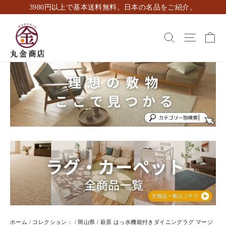
ス
3980円以上で基本送料無料。日本の名品をご紹介。
キ
ッ
カ
検索
ナビゲ
プ
し
て
コ
ン
テ
ン
ツ
に
移
動
す
る
ホーム
/
コレクション：
/
岡山県
/
萩原 はっ水機能付きダイニングラグ マージ