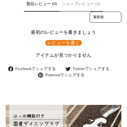
製品レビュー (0)
ショップレビュー (3)
Sort reviews by
最初のレビューを書きましょう
レビューを書く
アイテムが見つかりません
Facebook
Twitter
Facebookでシェアする
Twitterでシェアする
で
で
Pinterest
Pinterestでシェアする
シ
シ
で
ェ
ェ
シ
ア
ア
ェ
す
す
ア
る
る
す
る