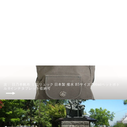
日乃本帆布 トートバッグ 4ポケット
トートM 日本製 撥水 B5サイズ 10イ
ンチタブレット収納可
山形県 三香堂
¥12,100
次： 日乃本帆布 ミニリュック 日本製 撥水 B5サイズ 500mlペットボト
ル 8インチタブレット収納可
山形県に戻る