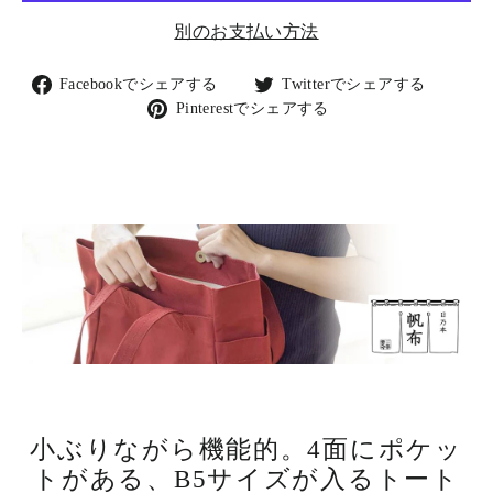
別のお支払い方法
Facebook
Twitter
Facebookでシェアする
Twitterでシェアする
で
で
Pinterest
Pinterestでシェアする
シ
シ
で
ェ
ェ
シ
ア
ア
ェ
す
す
ア
る
る
す
る
小ぶりながら機能的。4面にポケッ
トがある、B5サイズが入るトート