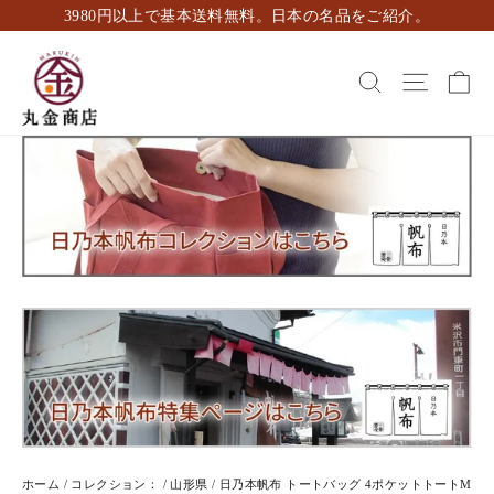
ス
3980円以上で基本送料無料。日本の名品をご紹介。
キ
ッ
カ
検索
ナビゲ
プ
し
て
コ
ン
テ
ン
ツ
に
移
動
す
る
ホーム
/
コレクション：
/
山形県
/
日乃本帆布 トートバッグ 4ポケットトートM