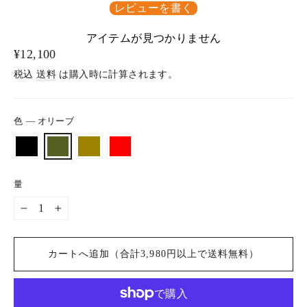
レビューを書く
アイテムが見つかりません
通
¥12,100
常
税込
送料
は購入時に計算されます。
価
格
色
—
オリーブ
量
−
+
カートへ追加（合計3,980円以上で送料無料）