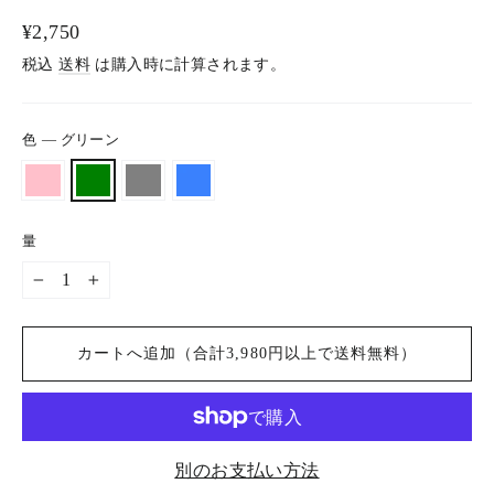
通
¥2,750
常
税込
送料
は購入時に計算されます。
価
格
色
—
グリーン
量
−
+
カートへ追加（合計3,980円以上で送料無料）
別のお支払い方法