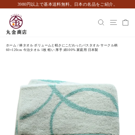
ス
3980円以上で基本送料無料。日本の名品をご紹介。
キ
ッ
カ
検索
ナビゲ
プ
し
て
コ
ホーム
/
林タオル ボリュームと軽さにこだわったバスタオル サークル柄
ン
60×120cm 今治タオル 1枚 軽い 厚手 綿100% 家庭用 日本製
テ
ン
ツ
に
移
動
す
る