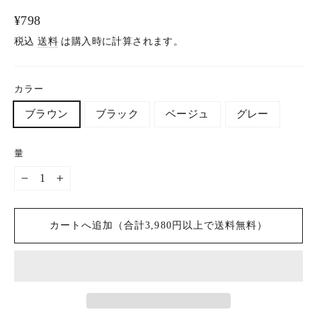
通
¥798
常
税込
送料
は購入時に計算されます。
価
格
カラー
ブラウン
ブラック
ベージュ
グレー
量
−
+
カートへ追加（合計3,980円以上で送料無料）