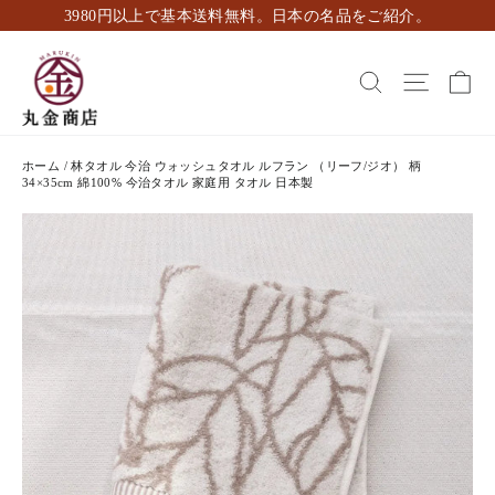
ス
3980円以上で基本送料無料。日本の名品をご紹介。
キ
ッ
カ
検索
ナビゲ
プ
し
て
コ
ホーム
/
林タオル 今治 ウォッシュタオル ルフラン （リーフ/ジオ） 柄
ン
34×35cm 綿100% 今治タオル 家庭用 タオル 日本製
テ
ン
ツ
に
移
動
す
る