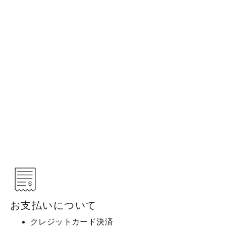
林タオル 今治 ウォッシュタオル ル
フラン （リーフ/ジオ） 柄 34×35cm
綿100% 今治タオル 家庭用 タオル 日
本製
林タオル
¥798
お支払いについて
クレジットカード決済