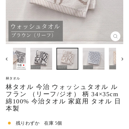
閉
じ
る
林タオル
林タオル 今治 ウォッシュタオル ル
フラン （リーフ/ジオ） 柄 34×35cm
綿100% 今治タオル 家庭用 タオル 日
本製
残りわずか 在庫 5個