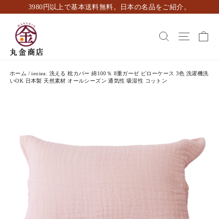
ス
3980円以上で基本送料無料。日本の名品をご紹介。
キ
ッ
カ
検索
ナビゲ
プ
し
て
コ
ホーム
/
ieoiea. 洗える 枕カバー 綿100％ 8重ガーゼ ピローケース 3色 洗濯機洗
ン
いOK 日本製 天然素材 オールシーズン 通気性 吸湿性 コットン
テ
ン
ツ
に
移
動
す
る