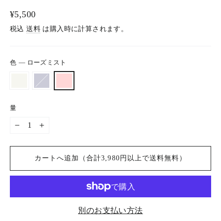
通
¥5,500
常
税込
送料
は購入時に計算されます。
価
格
色
—
ローズミスト
量
−
+
カートへ追加（合計3,980円以上で送料無料）
別のお支払い方法