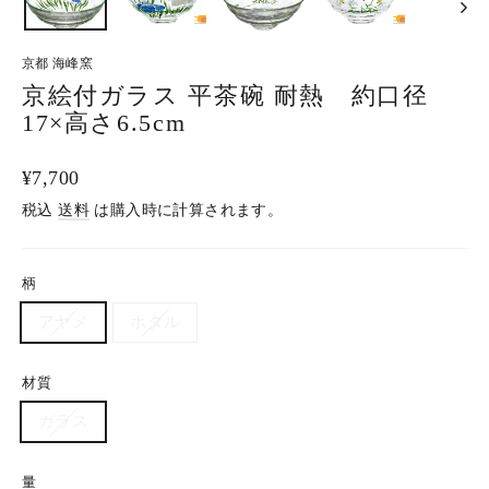
京都 海峰窯
京絵付ガラス 平茶碗 耐熱 約口径
17×高さ6.5cm
通
¥7,700
常
税込
送料
は購入時に計算されます。
価
格
柄
アヤメ
ホタル
材質
ガラス
量