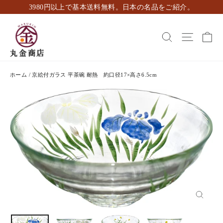
ス
3980円以上で基本送料無料。日本の名品をご紹介。
キ
ッ
カ
検索
ナビゲ
プ
し
て
コ
ホーム
/
京絵付ガラス 平茶碗 耐熱 約口径17×高さ6.5cm
ン
テ
ン
ツ
に
移
動
す
る
閉
じ
る