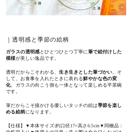
｜透明感と季節の絵柄
ガラスの透明感
とひとつ
ひとつ丁寧に
筆で絵付けした
模様
が美しい逸品
です。
透明だからこそわかる、
生き生きとした筆づかい
。そ
して、
お食事を入れたときに表れる
鮮やかな色の変
化
。
ガラスの向こう側も一体となって楽しめる平茶碗
です。
筆だからこそ描かける優しいタッチの絵は
季節を楽し
める絵柄
になります。
【仕様】▼本体サイズ:約口径17×高さ6.5cm▼同梱品：