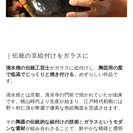
｜伝統の京絵付けをガラスに
清水焼の伝統工芸士
がガラスに絵付けし、
陶芸用の窯
で低温でじっくりと焼き付ける、
めずらしい作品で
す。
清水焼とは京都、清水寺の門前で焼かれていたが由来
です。桃山時代より生産が始まり、江戸時代初期には
野々村仁清が華麗で優美な色絵陶器を完成させます。
その
陶器の伝統的な絵付けの技術
と
ガラスというモダ
ンな素材
が組み合わさることで、鮮やかな模様と透明