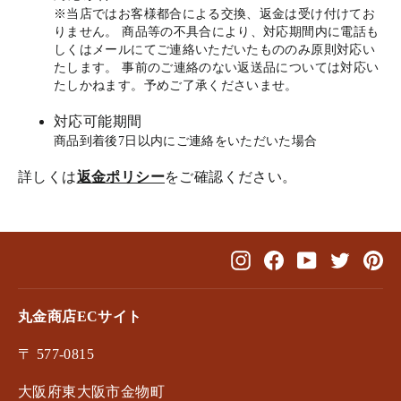
※当店ではお客様都合による交換、返金は受け付けてお
りません。 商品等の不具合により、対応期間内に電話も
しくはメールにてご連絡いただいたもののみ原則対応い
たします。 事前のご連絡のない返送品については対応い
たしかねます。予めご了承くださいませ。
対応可能期間
商品到着後7日以内にご連絡をいただいた場合
詳しくは
返金ポリシー
をご確認ください。
Instagram
Facebook
YouTube
Twitter
Pin
丸金商店ECサイト
〒 577-0815
大阪府東大阪市金物町