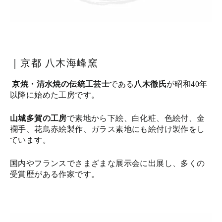
｜京都 八木海峰窯
京焼・清水焼の伝統工芸士
である
八木徹氏
が昭和40年
以降に始めた工房です。
山城多賀の工房
で素地から下絵、白化粧、色絵付、金
襴手、花鳥赤絵製作、ガラス素地にも絵付け製作をし
ています。
国内やフランスでさまざまな展示会に出展し、多くの
受賞歴がある作家です。