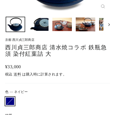
閉
じ
る
京都 西川貞三郎商店
西川貞三郎商店 清水焼コラボ 鉄瓶急
須 染付紅葉詰 大
通
¥33,000
常
税込
送料
は購入時に計算されます。
価
格
色
—
ネイビー