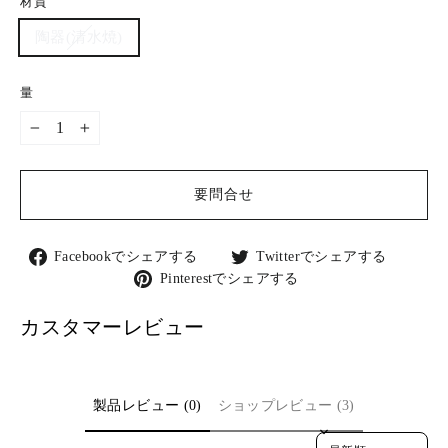
材質
陶器(清水焼)
量
−
+
要問合せ
Facebook
Twitter
Facebookでシェアする
Twitterでシェアする
で
で
Pinterest
Pinterestでシェアする
シ
シ
で
ェ
ェ
シ
カスタマーレビュー
ア
ア
ェ
す
す
ア
る
る
す
る
製品レビュー (0)
ショップレビュー (3)
Sort reviews by