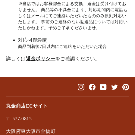
※当店ではお客様都合による交換、返金は受け付けてお
りません。 商品等の不具合により、対応期間内に電話も
しくはメールにてご連絡いただいたもののみ原則対応い
たします。 事前のご連絡のない返送品については対応い
たしかねます。予めご了承くださいませ。
対応可能期間
商品到着後7日以内にご連絡をいただいた場合
詳しくは
返金ポリシー
をご確認ください。
Instagram
Facebook
YouTube
Twitter
Pin
丸金商店ECサイト
〒 577-0815
大阪府東大阪市金物町