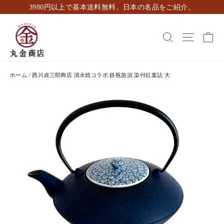
ス
3980円以上で基本送料無料。日本の名品をご紹介。
キ
ッ
カ
検索
ナビゲ
プ
し
て
コ
ホーム
/
西川貞三郎商店 清水焼コラボ 鉄瓶急須 染付紅葉詰 大
ン
テ
ン
ツ
に
移
動
す
る