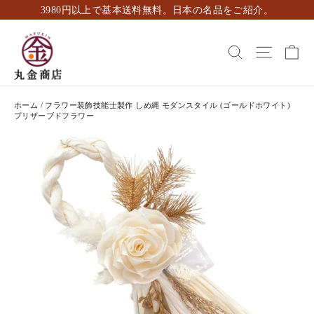
ス
3980円以上で基本送料無料。日本の名品をご紹介。
キ
ッ
カ
検索
ナビゲ
プ
し
て
コ
ホーム
/
フラワー装飾技能士製作 しめ縄 モダンスタイル (ゴールドホワイト)
ン
プリザーブドフラワー
テ
ン
ツ
に
移
動
す
る