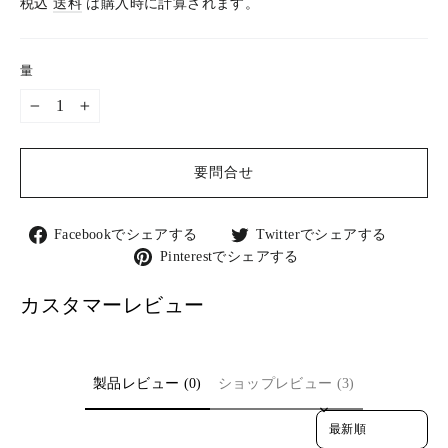
税込
送料
は購入時に計算されます。
価
格
量
−
+
要問合せ
Facebook
Twitter
Facebookでシェアする
Twitterでシェアする
で
で
Pinterest
Pinterestでシェアする
シ
シ
で
ェ
ェ
シ
カスタマーレビュー
ア
ア
ェ
す
す
ア
る
る
す
る
製品レビュー (0)
ショップレビュー (3)
Sort reviews by