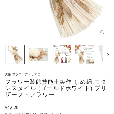
閉
じ
る
大阪 フラワーアトリエ仁
フラワー装飾技能士製作 しめ縄 モダ
ンスタイル (ゴールドホワイト) プリ
ザーブドフラワー
通
¥4,620
常